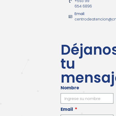
+593 99
654 6896
Email:
centrodeatencion@
Déjano
tu
mensaj
Nombre
Email