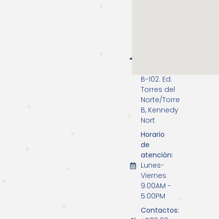
Av. Miguel
Alcivar Mz
#506 y
Victor
Hugo
Sicouret,
1er piso, Of
B-102. Ed.
Torres del
Norte/Torre
B, Kennedy
Nort
Horario
de
atención:
Lunes-
Viernes
9:00AM -
5:00PM
Contactos: