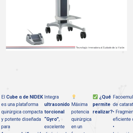
El
Cube α de NIDEK
Integra
¿Qué
Facoemuls
es una plataforma
ultrasonido
Máxima
permite
de catara
quirúrgica compacta
torcional
potencia
realizar?
• Fragmen
y potente diseñada
“Gyro”
,
quirúrgica
eficiente
para
excelente
en un
•