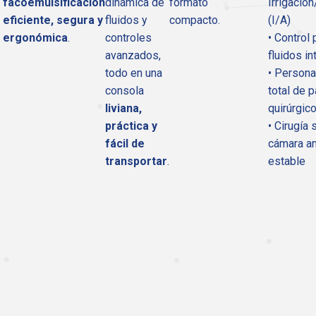
facoemulsificación
dinámica de
formato
Irrigació
eficiente, segura y
fluidos y
compacto.
(I/A)
ergonómica
.
controles
• Control
avanzados,
fluidos in
todo en una
• Persona
consola
total de 
liviana,
quirúrgic
práctica y
• Cirugía
fácil de
cámara an
transportar
.
estable