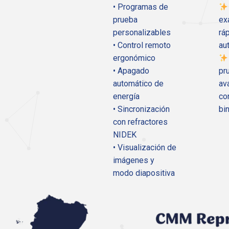
• Programas de
prueba
ex
personalizables
rá
• Control remoto
au
ergonómico
• Apagado
pr
automático de
av
energía
co
• Sincronización
bi
con refractores
NIDEK
• Visualización de
imágenes y
modo diapositiva