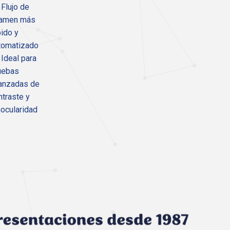
Flujo de
amen más
pido y
tomatizado
Ideal para
uebas
anzadas de
ntraste y
nocularidad