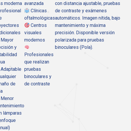
s moderna
avanzada
con distancia ajustable, pruebas
profesional
Clínicas
de contraste y exámenes
e
oftalmológicas
automáticos. Imagen nítida, bajo
oyectores
Centros
mantenimiento y máxima
adicionales
visuales
precisión. Disponible versión
Mayor
modernos
polarizada para pruebas
ecisión y
binoculares (Pola).
tabilidad
Profesionales
sua
que realizan
Adaptable
pruebas
cualquier
binoculares y
maño de
de contraste
la
Menor
ntenimiento
in lámparas
 enfoque
nual)