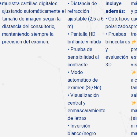
a
muestra cartillas digitales
• Distancia de
incluye
má
ajustando automáticamente el
refracción
además:
y 
tamaño de imagen según la
ajustable (2,5 a 6
• Optotipos
qu
distancia del consultorio,
m)
polarizados
pr
manteniendo siempre la
• Pantalla HD
• Pruebas
tr
precisión del examen.
brillante y nítida
binoculares
• Prueba de
y
pr
sensibilidad al
evaluación
es
contraste
3D
vi
• Modo
automático de
a 
examen (Sí/No)
ta
• Visualización
sa
central y
enmascaramiento
ma
de letras
(s
• Inversión
ni
blanco/negro
ma