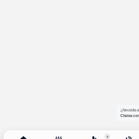
¿Necesita 
Chatea con
+