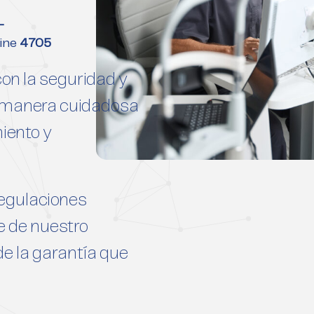
-
line
4705
n la seguridad y
de manera cuidadosa
iento y
egulaciones
e de nuestro
de la garantía que