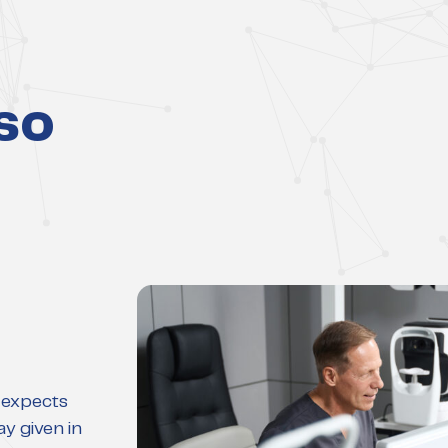
so
) expects
ay given in