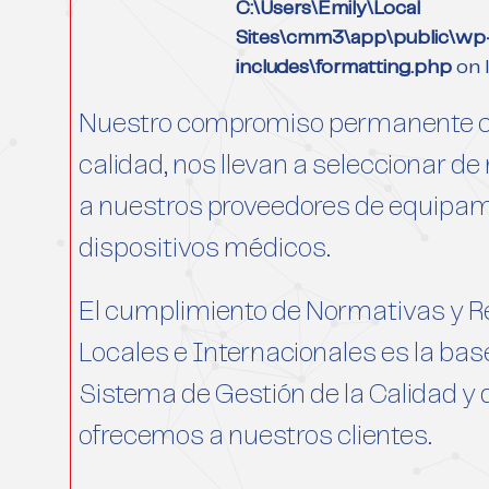
C:\Users\Emily\Local
Sites\cmm3\app\public\wp
includes\formatting.php
on 
Nuestro compromiso permanente co
calidad, nos llevan a seleccionar 
a nuestros proveedores de equipam
dispositivos médicos.
El cumplimiento de Normativas y R
Locales e Internacionales es la bas
Sistema de Gestión de la Calidad y 
ofrecemos a nuestros clientes.