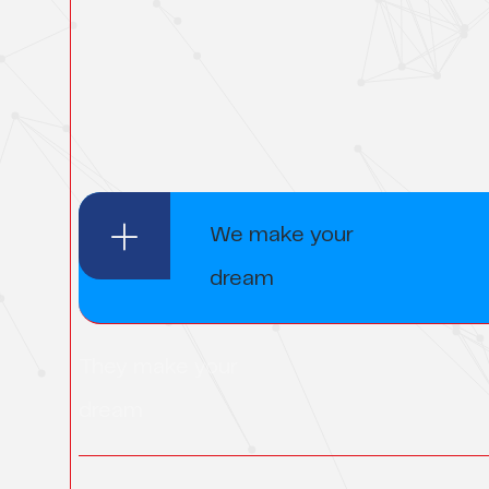
We make your
dream
They make your
dream