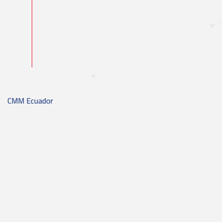
CMM Ecuador
Crystal Neora
Neora C
MixIt Project
MixIt