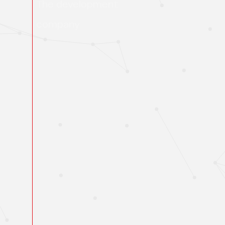
The development
company