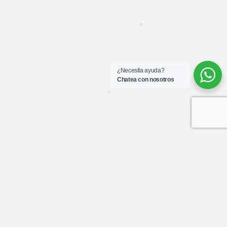
¿Necesita ayuda?
Chatea con nosotros
Rose Cottage
MixIt Project