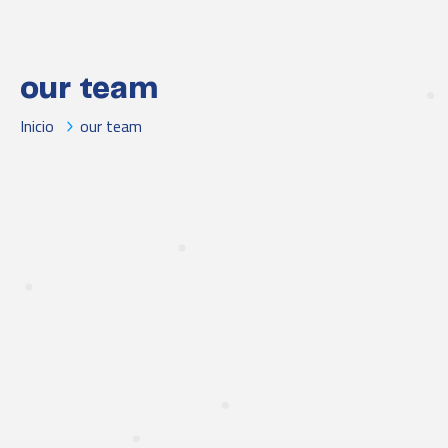
our team
Inicio
our team
David John
July Monalisa
OUR TEAM
Mark Harry
OUR TEAM
Daniyel Bryan
OUR TEAM
Robert Harwell
OUR TEAM
Michael Reyes
OUR TEAM
OUR TEAM