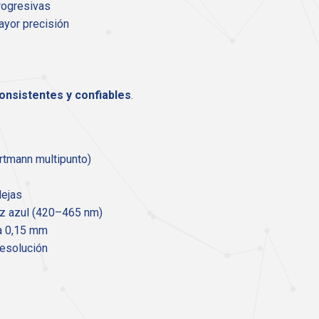
rogresivas
ayor precisión
onsistentes y confiables
.
tmann multipunto)
lejas
uz azul (420–465 nm)
ta 0,15 mm
 resolución