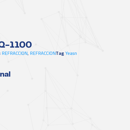
Q-1100
s
REFRACCION
,
REFRACCION
Tag
Yeasn
nal