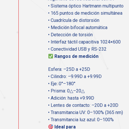
• Sistema óptico Hartmann multipunto
• 165 puntos de medición simultánea
• Cuadrícula de distorsión
• Medición bifocal automática
• Detección de torsión
• Interfaz táctil capacitiva 1024×600
• Conectividad USB y RS-232
Rangos de medición
Esfera: –25D a +25D
• Cilindro: –9.99D a +9.99D
• Eje: 0°–180°
• Prisma: 0△–20△
• Adición: hasta +9.99D
• Lentes de contacto: –20D a +20D
• Transmitancia UV: 0–100% (365 nm)
• Transmitancia luz azul: 0–100%
Ideal para