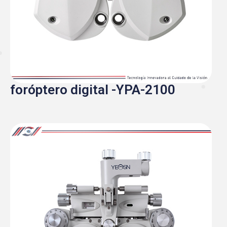
foróptero digital -YPA-2100